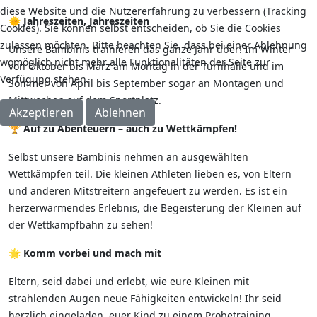
diese Website und die Nutzererfahrung zu verbessern (Tracking
🌞
Jahreszeiten, Jahreszeiten
Cookies). Sie können selbst entscheiden, ob Sie die Cookies
zulassen möchten. Bitte beachten Sie, dass bei einer Ablehnung
Unsere Bambinis trainieren das ganze Jahr über! Im Winter
womöglich nicht mehr alle Funktionalitäten der Seite zur
von Oktober bis März am Montag in der Turnhalle und im
Verfügung stehen.
Sommer von April bis September sogar an Montagen und
Mittwochen auf dem Sportplatz.
Akzeptieren
Ablehnen
🏆
Auf zu Abenteuern – auch zu Wettkämpfen!
Selbst unsere Bambinis nehmen an ausgewählten
Wettkämpfen teil. Die kleinen Athleten lieben es, von Eltern
und anderen Mitstreitern angefeuert zu werden. Es ist ein
herzerwärmendes Erlebnis, die Begeisterung der Kleinen auf
der Wettkampfbahn zu sehen!
🌟
Komm vorbei und mach mit
Eltern, seid dabei und erlebt, wie eure Kleinen mit
strahlenden Augen neue Fähigkeiten entwickeln! Ihr seid
herzlich eingeladen, euer Kind zu einem Probetraining