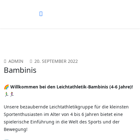
Vorheriges
Vorheriger
Nächstes
Nächstes
Jahr
Monat
Jahr
Monat
ADMIN
20. SEPTEMBER 2022
Bambinis
🌈
Willkommen bei den Leichtathletik-Bambinis (4-6 Jahre)!
🏃‍♂️🏃‍♀️
Unsere bezaubernde Leichtathletikgruppe für die kleinsten
Sportenthusiasten im Alter von 4 bis 6 Jahren bietet eine
spielerische Einführung in die Welt des Sports und der
Bewegung!