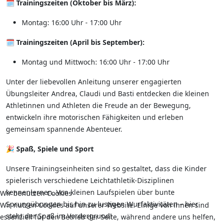
🗓️
Trainingszeiten (Oktober bis März):
Montag: 16:00 Uhr - 17:00 Uhr
🗓️
Trainingszeiten (April bis September):
Montag und Mittwoch: 16:00 Uhr - 17:00 Uhr
Unter der liebevollen Anleitung unserer engagierten
Übungsleiter Andrea, Claudi und Basti entdecken die kleinen
Athletinnen und Athleten die Freude an der Bewegung,
entwickeln ihre motorischen Fähigkeiten und erleben
gemeinsam spannende Abenteuer.
🎉
Spaß, Spiele und Sport
Unsere Trainingseinheiten sind so gestaltet, dass die Kinder
spielerisch verschiedene Leichtathletik-Disziplinen
kennenlernen. Von kleinen Laufspielen über bunte
Wir benutzen Cookies
Sprungübungen bis hin zu lustigen Wurfaktivitäten – hier
Wir nutzen Cookies auf unserer Website. Einige von ihnen sind
steht der Spaß im Vordergrund!
essenziell für den Betrieb der Seite, während andere uns helfen,