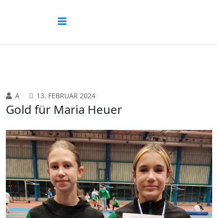
Vorheriges
Vorheriger
Nächstes
Nächstes
Jahr
Monat
Jahr
Monat
A
13. FEBRUAR 2024
Gold für Maria Heuer