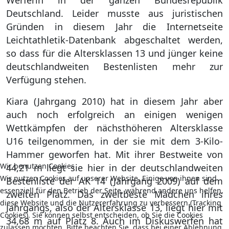
Werferin in der ganzen Bundesrepublik
Deutschland. Leider musste aus juristischen
Gründen in diesem Jahr die Internetseite
Leichtathletik-Datenbank abgeschaltet werden,
so dass für die Altersklassen 13 und jünger keine
deutschlandweiten Bestenlisten mehr zur
Verfügung stehen.
Kiara (Jahrgang 2010) hat in diesem Jahr aber
auch noch erfolgreich an einigen wenigen
Wettkämpfen der nächsthöheren Altersklasse
U16 teilgenommen, in der sie mit dem 3-Kilo-
Hammer geworfen hat. Mit ihrer Bestweite von
Wir benutzen Cookies
44,21 m liegt sie hier in der deutschlandweiten
Wir nutzen Cookies auf unserer Website. Einige von ihnen sind
Bestenliste der AK 14 (Jahrgang 2009) auf dem
essenziell für den Betrieb der Seite, während andere uns helfen,
zweiten Platz. Das zweitbeste Mädchen ihres
diese Website und die Nutzererfahrung zu verbessern (Tracking
Jahrgangs, also der Altersklasse 13, liegt hier mit
Cookies). Sie können selbst entscheiden, ob Sie die Cookies
34,68 m auf Platz 8. Auch im Diskuswerfen hat
zulassen möchten. Bitte beachten Sie, dass bei einer Ablehnung