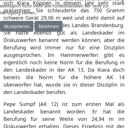
sich Kiara Köppen in diesem Jahr sehr stark
womöglich nicht mehr alle Funktionalitäten der Seite zur
präsentiert. Sie schleuderte das 750 Gramm
Verfügung stehen.
schwere Gerät 29,06 m weit und steht damit auf
Platz 1 der Bestenliste des Landes Brandenburg.
Akzeptieren
Ablehnen
Sie hätte ebenso gut als Landeskader im
Diskuswerfen benannt werden können, aber die
Berufung wird immer nur für eine Disziplin
ausgesprochen. Im Hammerwerfen gibt es
eigentlich noch keine Norm für die Berufung in
den Landeskader in der AK 13. Da Kiara doch
bereits die Norm für die höhere AK 14
überworfen hat, wurde sie in dieser Disziplin in
den Landeskader berufen.
Pepe Sumpf (AK 12) ist zum ersten Mal als
Landeskader benannt worden. Er hat die
Berufung für seine Weite von 24,94 m im
Diskuswerfen erhalten. Dieses Ergebnis mit der