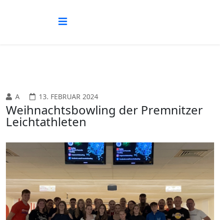
Vorheriges
Vorheriger
Nächstes
Nächstes
Jahr
Monat
Jahr
Monat
A
13. FEBRUAR 2024
Weihnachtsbowling der Premnitzer
Leichtathleten