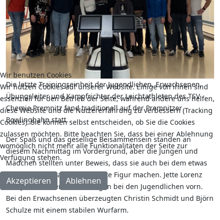
Wir benutzen Cookies
Die letzte Trainingseinheit der Jugendlichen, Erwachsenen,
Wir nutzen Cookies auf unserer Website. Einige von ihnen sind
Übungsleiter und Kampfrichter der Leichtathleten des TSV
essenziell für den Betrieb der Seite, während andere uns helfen,
Chemie Premnitz fand traditionell auf der Premnitzer
diese Website und die Nutzererfahrung zu verbessern (Tracking
Bowlingbahn statt.
Cookies). Sie können selbst entscheiden, ob Sie die Cookies
zulassen möchten. Bitte beachten Sie, dass bei einer Ablehnung
Der Spaß und das gesellige Beisammensein standen an
womöglich nicht mehr alle Funktionalitäten der Seite zur
diesem Nachmittag im Vordergrund, aber die Jungen und
Verfügung stehen.
Mädchen stellten unter Beweis, dass sie auch bei dem etwas
anderen Wurftraining eine gute Figur machen. Jette Lorenz
Akzeptieren
Ablehnen
und Jamie-Oliver Kaltofen lagen bei den Jugendlichen vorn.
Bei den Erwachsenen überzeugten Christin Schmidt und Björn
Schulze mit einem stabilen Wurfarm.