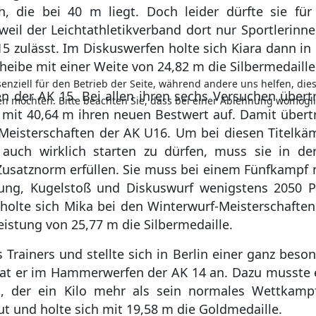
, die bei 40 m liegt. Doch leider dürfte sie für
weil der Leichtathletikverband dort nur Sportlerinn
15 zulässt. Im Diskuswerfen holte sich Kiara dann in 
eibe mit einer Weite von 24,82 m die Silbermedaille
senziell für den Betrieb der Seite, während andere uns helfen, di
er AK 15. Bei allen ihren sechs Versuchen übertr
sen möchten. Bitte beachten Sie, dass bei einer Ablehnung womögli
e mit 40,64 m ihren neuen Bestwert auf. Damit übertr
 Meisterschaften der AK U16. Um bei diesen Titelkä
, auch wirklich starten zu dürfen, muss sie in de
Zusatznorm erfüllen. Sie muss bei einem Fünfkampf 
rung, Kugelstoß und Diskuswurf wenigstens 2050 
 holte sich Mika bei den Winterwurf-Meisterschafte
istung von 25,77 m die Silbermedaille.
rainers und stellte sich in Berlin einer ganz beso
trat er im Hammerwerfen der AK 14 an. Dazu musste 
 der ein Kilo mehr als sein normales Wettkamp
ut und holte sich mit 19,58 m die Goldmedaille.