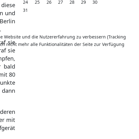
24
25
26
27
28
29
30
 diese
31
en und
Berlin
.
ese Website und die Nutzererfahrung zu verbessern (Tracking
af sie
ch nicht mehr alle Funktionalitäten der Seite zur Verfügung
af sie
mpfen,
r bald
mit 80
Punkte
n dann
nderen
er mit
fgerät