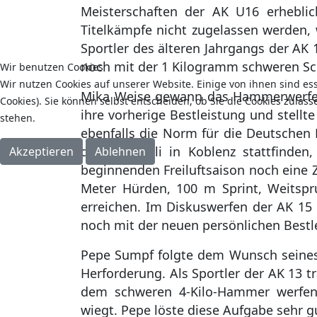
Meisterschaften der AK U16 erheblich
Titelkämpfe nicht zugelassen werden, 
Sportler des älteren Jahrgangs der AK 
noch mit der 1 Kilogramm schweren Sch
Wir benutzen Cookies
Wir nutzen Cookies auf unserer Website. Einige von ihnen sind es
Mika Weise gewann das Hammerwerfen d
Cookies). Sie können selbst entscheiden, ob Sie die Cookies zulas
ihre vorherige Bestleistung und stellt
stehen.
ebenfalls die Norm für die Deutschen
die Ende Juli in Koblenz stattfinden
Akzeptieren
Ablehnen
beginnenden Freiluftsaison noch eine 
Meter Hürden, 100 m Sprint, Weitsp
erreichen. Im Diskuswerfen der AK 15
noch mit der neuen persönlichen Bestle
Pepe Sumpf folgte dem Wunsch seines T
Herforderung. Als Sportler der AK 13 
dem schweren 4-Kilo-Hammer werfen,
wiegt. Pepe löste diese Aufgabe sehr g