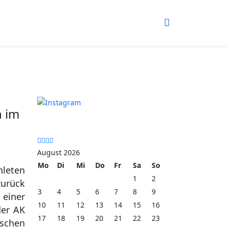
Vorheriges
Vorheriger
Nächstes
Nächstes
Jahr
Monat
Jahr
Monat
n im
August 2026
Mo
Di
Mi
Do
Fr
Sa
So
hleten
1
2
zurück
3
4
5
6
7
8
9
 einer
10
11
12
13
14
15
16
der AK
17
18
19
20
21
22
23
schen